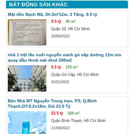
BẤT ĐỘNG SẢN KHÁC
Mặt tiền Bạch Mã. Dt:3m*12m. 3 Tầng. 9.5 tỷ
9.5 tỷ
40 m²
Quận 10, Hồ Chí Minh
20/09/2022
nhà 1 trệt lầu cuối nguyễn oanh gò vấp đường 12m oto
quay đầu thoải mái dtsd 200m2
5.5 tỷ
155 m²
Quận Gò Vấp, Hồ Chí Minh
02/11/2022
Bán Nhà MT Nguyễn Trung trực, P.5, Q.Bình
Thạnh,DT:8.2x18m, Giá 23.5 Tỷ
23.5 tỷ
160 m²
Quận Bình Thạnh, Hồ Chí Minh
21/09/2022