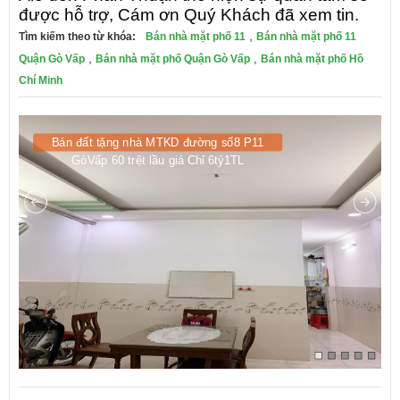
được hỗ trợ, Cám ơn Quý Khách đã xem tin.
,
Tìm kiếm theo từ khóa:
Bán nhà mặt phố 11
Bán nhà mặt phố 11
,
,
Quận Gò Vấp
Bán nhà mặt phố Quận Gò Vấp
Bán nhà mặt phố Hồ
Chí Minh
Bán đất tặng nhà MTKD đường số8 P11
GòVấp 60 trệt lầu giá Chỉ 6tỷ1TL