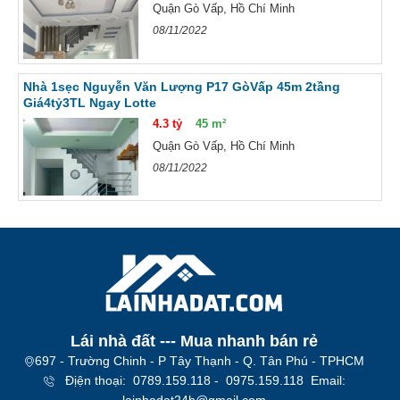
Quận Gò Vấp, Hồ Chí Minh
08/11/2022
Nhà 1sẹc Nguyễn Văn Lượng P17 GòVấp 45m 2tầng
Giá4tỷ3TL Ngay Lotte
4.3 tỷ
45 m²
Quận Gò Vấp, Hồ Chí Minh
08/11/2022
Lái nhà đất --- Mua nhanh bán rẻ​
697 - Trường Chinh - P Tây Thạnh - Q. Tân Phú - TPHCM
Địện thoại: 0789.159.118 - 0975.159.118 Email:
lainhadat24h@gmail.com