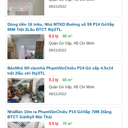
08/11/2022
Dòng tiền 16 triệu, Nhà MTKD Đường số 59 P14 GòVấp
80M Trệt 2Lầu BTCT 8tỷ2TL.
8.2 tỷ
80 m²
Quận Gò Vấp, Hồ Chí Minh
08/11/2022
BánNhà XH vàonhà PhạmVănChiêu P14 Gò vấp 4.5x14
trệt 2lầu chỉ 5tỷ3TL
5.3 tỷ
60 m²
Quận Gò Vấp, Hồ Chí Minh
08/11/2022
NhàBán 10m ra PhạmVănChiêu P14 GòVấp 70M 2tầng
BTCT Giá4tỷ5 Mái Thái
4.5 tỷ
70 m²