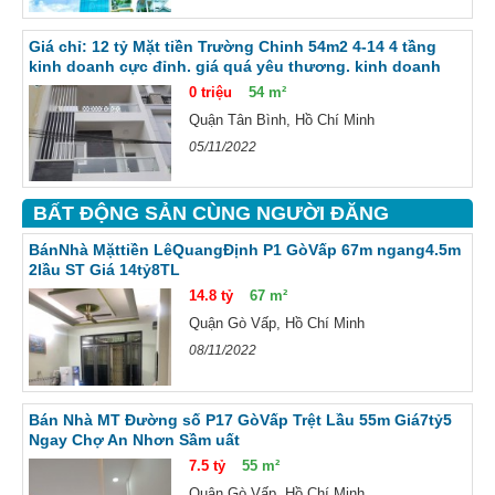
Giá chỉ: 12 tỷ Mặt tiền Trường Chinh 54m2 4-14 4 tầng
kinh doanh cực đỉnh. giá quá yêu thương. kinh doanh
mọi nghành nghề. ngay cầu tham lương chỉ
0 triệu
54 m²
Quận Tân Bình, Hồ Chí Minh
05/11/2022
BẤT ĐỘNG SẢN CÙNG NGƯỜI ĐĂNG
BánNhà Mặttiền LêQuangĐịnh P1 GòVấp 67m ngang4.5m
2lầu ST Giá 14tỷ8TL
14.8 tỷ
67 m²
Quận Gò Vấp, Hồ Chí Minh
08/11/2022
Bán Nhà MT Đường số P17 GòVấp Trệt Lầu 55m Giá7tỷ5
Ngay Chợ An Nhơn Sầm uất
7.5 tỷ
55 m²
Quận Gò Vấp, Hồ Chí Minh