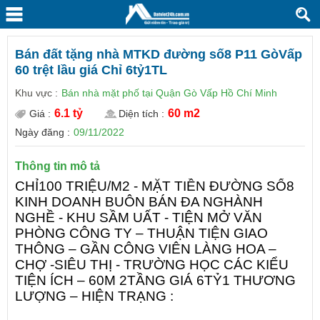
Bán đất tặng nhà MTKD đường số8 P11 GòVấp
60 trệt lầu giá Chỉ 6tỷ1TL
Khu vực :
Bán nhà mặt phố tại Quận Gò Vấp Hồ Chí Minh
6.1 tỷ
60 m2
Giá :
Diện tích :
Ngày đăng :
09/11/2022
Thông tin mô tả
CHỈ100 TRIỆU/M2 - MẶT TIỀN ĐƯỜNG SỐ8
KINH DOANH BUÔN BÁN ĐA NGHÀNH
NGHỀ - KHU SẦM UẤT - TIỆN MỞ VĂN
PHÒNG CÔNG TY – THUẬN TIỆN GIAO
THÔNG – GẦN CÔNG VIÊN LÀNG HOA –
CHỢ -SIÊU THỊ - TRƯỜNG HỌC CÁC KIỂU
TIỆN ÍCH – 60M 2TẦNG GIÁ 6TỶ1 THƯƠNG
LƯỢNG – HIỆN TRẠNG :