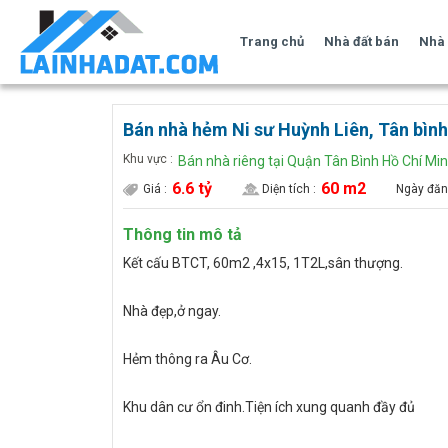
Trang chủ
Nhà đất bán
Nhà 
Bán nhà hẻm Ni sư Huỳnh Liên, Tân bình
Khu vực :
Bán nhà riêng tại Quận Tân Bình Hồ Chí Mi
6.6 tỷ
60 m2
Giá :
Diện tích :
Ngày đăn
Thông tin mô tả
Kết cấu BTCT, 60m2 ,4x15, 1T2L,sân thượng.
Nhà đẹp,ở ngay.
Hẻm thông ra Âu Cơ.
Khu dân cư ổn đinh.Tiện ích xung quanh đầy đủ