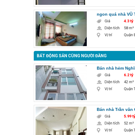
ngon quá nhà VŨ 
Giá
4.3 tỷ
Diện tích
58 m²
Vị trí
Quận B
BẤT ĐỘNG SẢN CÙNG NGƯỜI ĐĂNG
Bán nhà hẻm Nghĩa
Giá
6.2 tỷ
Diện tích
42 m²
Vị trí
Quận T
Bán nhà Trần văn 
Giá
5.99 ty
Diện tích
52 m²
Vị trí
Quận T