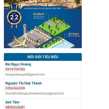
MÔI GIỚI TIÊU BIỂU
Bùi Ngọc Hoàng
0919159183
buingochoang03@gmail.com
Nguyễn Thị Huệ Thanh
0356566249
thanh89.thienquy.thienkhoihcm@gmail.com
Anh Tâm
0896654681