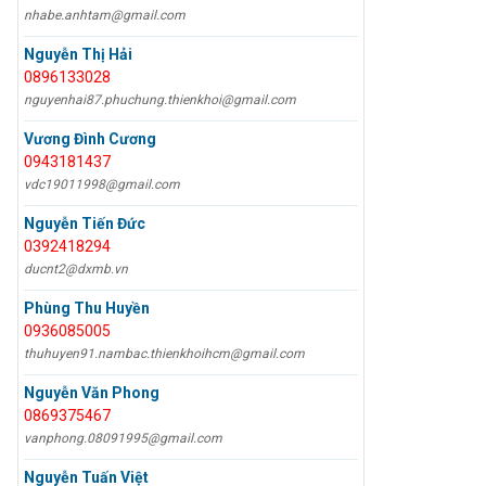
nhabe.anhtam@gmail.com
Nguyễn Thị Hải
0896133028
nguyenhai87.phuchung.thienkhoi@gmail.com
Vương Đình Cương
0943181437
vdc19011998@gmail.com
Nguyễn Tiến Đức
0392418294
ducnt2@dxmb.vn
Phùng Thu Huyền
0936085005
thuhuyen91.nambac.thienkhoihcm@gmail.com
Nguyễn Văn Phong
0869375467
vanphong.08091995@gmail.com
Nguyễn Tuấn Việt