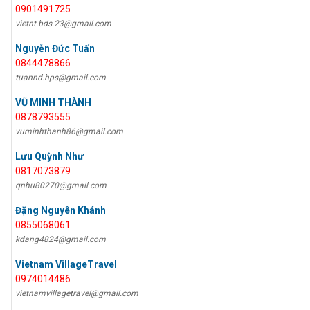
0901491725
vietnt.bds.23@gmail.com
Nguyễn Đức Tuấn
0844478866
tuannd.hps@gmail.com
VŨ MINH THÀNH
0878793555
vuminhthanh86@gmail.com
Lưu Quỳnh Như
0817073879
qnhu80270@gmail.com
Đặng Nguyên Khánh
0855068061
kdang4824@gmail.com
Vietnam VillageTravel
0974014486
vietnamvillagetravel@gmail.com