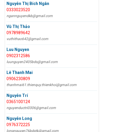
Nguyễn Thị Bích Ngân
0333023520
ngannguyendkb@gmail.com
Vũ Thị Thảo
0978989642
vuthithao642@gmail.com
Luu Nguyen
0902312586
luunguyen2405bds@gmail.com
Lê Thanh Mai
0906230809
thanhmai61.thienquy.thienkhoi@gmail.com
Nguyễn Trí
0365100124
nguyenductri0306@gmail.com
Nguyễn Long
0976372225
longnguyen76bdstk@gmail.com