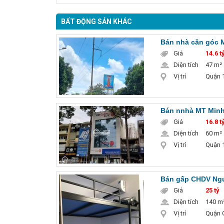
BẤT ĐỘNG SẢN KHÁC
Bán nhà căn góc 
Giá
14.6 ty
Diện tích
47 m²
Vị trí
Quận 1
Bán nnhà MT Minh 
Giá
16.8 ty
Diện tích
60 m²
Vị trí
Quận 1
Bán gấp CHDV Ngu
Giá
25 tỷ
Diện tích
140 m
Vị trí
Quận 