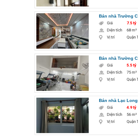
Bán nhà Trường Ch
Giá
7.5 tỷ
Diện tích
68 m²
Vị trí
Quận T
Bán nhà Trường Ch
Giá
5.5 tỷ
Diện tích
75 m²
Vị trí
Quận T
Bán nhà Lạc Long 
Giá
4.9 tỷ
Diện tích
56 m²
Vị trí
Quận T