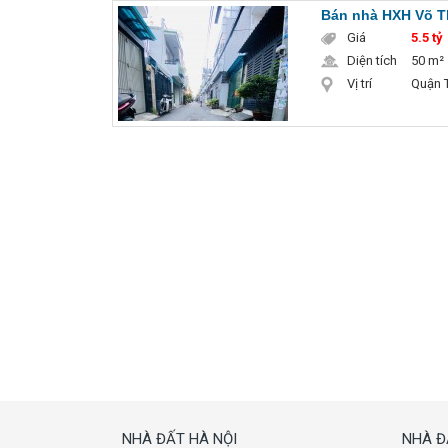
Bán nhà HXH Võ Th
Giá
5.5 tỷ
Diện tích
50 m²
Vị trí
Quận T
NHÀ ĐẤT HÀ NỘI
NHÀ Đ