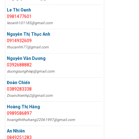
Le Thi Oanh
0981477601
leoanh101185@gmail.com
Nguyễn Thị Thục Anh
0914932609
thucanhh77@gmail.com
Nguyễn Văn Dương
0392688882
duongsunghiep@gmail.com
Đoàn Chiến
0389283338
Doanchienhp2@gmail.com
Hoàng Thị Hằng
0989586897
hoangthithuhang22061997@gmail.com
An Nhiên
0849251283