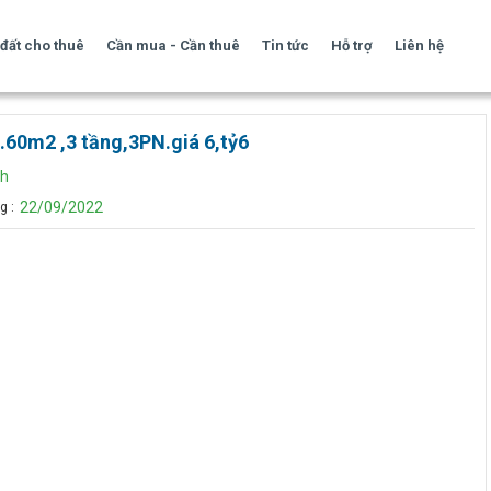
đất cho thuê
Cần mua - Cần thuê
Tin tức
Hỗ trợ
Liên hệ
.60m2 ,3 tầng,3PN.giá 6,tỷ6
nh
22/09/2022
g :