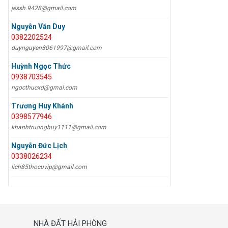
jessh.9428@gmail.com
Nguyễn Văn Duy
0382202524
duynguyen3061997@gmail.com
Huỳnh Ngọc Thức
0938703545
ngocthucxd@gmal.com
Trương Huy Khánh
0398577946
khanhtruonghuy1111@gmail.com
Nguyễn Đức Lịch
0338026234
lich85thocuvip@gmail.com
NHÀ ĐẤT HẢI PHÒNG