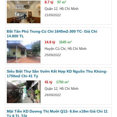
8.7 tỷ
97 m²
Quận 12, Hồ Chí Minh
21/09/2022
Đất Tân Phú Trung-Củ Chi 1645m2-300 TC- Giá Chỉ
14.800 TL
14.8 tỷ
1645 m²
Huyện Củ Chi, Hồ Chí Minh
25/09/2022
Siêu Biệt Thự Sân Vườn Kết Hợp KD Nguồn Thu Khủng-
1750m2 Chỉ 41 Tỷ
41 tỷ
1750 m²
Quận 12, Hồ Chí Minh
26/09/2022
Mặt Tiền KD Dương Thị Mười Q12- 6.6m x18m Giá Chỉ 11
Tỷ 8 TL Tốt