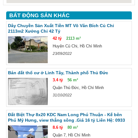
BẤT ĐỘNG SẢN KHÁC
Dây Chuyền Sản Xuất Tiền MT Võ Văn Bích Củ Chi
2113m2 Xưởng Chỉ 42 Tỷ
42 tỷ
2113 m²
Huyện Củ Chi, Hồ Chí Minh
23/09/2022
Bán đất thổ cư ở Linh Tây, Thành phố Thủ Đức
3.4 tỷ
56 m²
Quận Thủ Đức, Hồ Chí Minh
31/10/2022
Đất Biệt Thự 8x20 KDC Nam Long Phú Thuận - Kế bên
Phú Mỹ Hưng, view thẳng sông .Giá 16 tỷ Liên Hệ: 0933
638 839 - Trung
8.6 tỷ
80 m²
Quận 7, Hồ Chí Minh