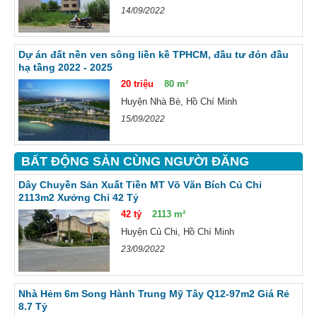
14/09/2022
Dự án đất nền ven sông liền kề TPHCM, đầu tư đón đầu
hạ tầng 2022 - 2025
20 triệu
80 m²
Huyện Nhà Bè, Hồ Chí Minh
15/09/2022
BẤT ĐỘNG SẢN CÙNG NGƯỜI ĐĂNG
Dây Chuyền Sản Xuất Tiền MT Võ Văn Bích Củ Chi
2113m2 Xưởng Chỉ 42 Tỷ
42 tỷ
2113 m²
Huyện Củ Chi, Hồ Chí Minh
23/09/2022
Nhà Hẻm 6m Song Hành Trung Mỹ Tây Q12-97m2 Giá Rẻ
8.7 Tỷ