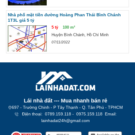
Nhà phố mặt tiền đường Hoàng Phan Thái Bình Chánh
1T3L giá 5 tỷ
5 tỷ
100 m²
Huyện Bình Chánh, Hồ Chí Minh
07/11/2022
Lái nhà đất --- Mua nhanh bán rẻ​
697 - Trường Chinh - P Tây Thạnh - Q. Tân Phú - TPHCM
Địện thoại: 0789.159.118 - 0975.159.118 Email:
lainhadat24h@gmail.com