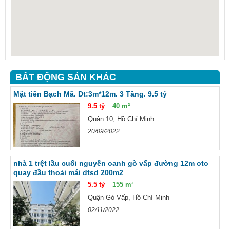
BẤT ĐỘNG SẢN KHÁC
Mặt tiền Bạch Mã. Dt:3m*12m. 3 Tầng. 9.5 tỷ
9.5 tỷ
40 m²
Quận 10, Hồ Chí Minh
20/09/2022
nhà 1 trệt lầu cuối nguyễn oanh gò vấp đường 12m oto
quay đầu thoải mái dtsd 200m2
5.5 tỷ
155 m²
Quận Gò Vấp, Hồ Chí Minh
02/11/2022