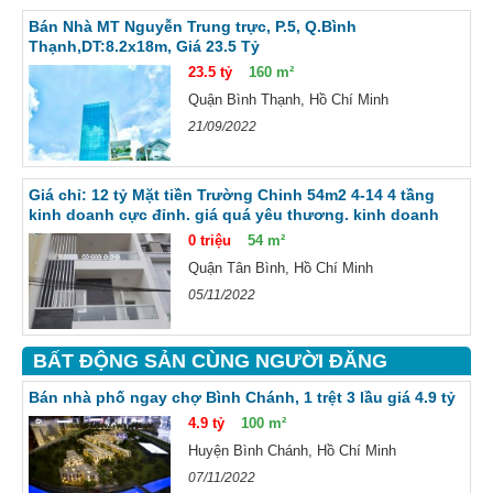
Bán Nhà MT Nguyễn Trung trực, P.5, Q.Bình
Thạnh,DT:8.2x18m, Giá 23.5 Tỷ
23.5 tỷ
160 m²
Quận Bình Thạnh, Hồ Chí Minh
21/09/2022
Giá chỉ: 12 tỷ Mặt tiền Trường Chinh 54m2 4-14 4 tầng
kinh doanh cực đỉnh. giá quá yêu thương. kinh doanh
mọi nghành nghề. ngay cầu tham lương chỉ
0 triệu
54 m²
Quận Tân Bình, Hồ Chí Minh
05/11/2022
BẤT ĐỘNG SẢN CÙNG NGƯỜI ĐĂNG
Bán nhà phố ngay chợ Bình Chánh, 1 trệt 3 lầu giá 4.9 tỷ
4.9 tỷ
100 m²
Huyện Bình Chánh, Hồ Chí Minh
07/11/2022