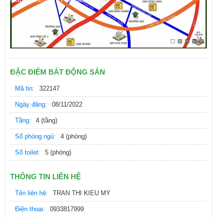
0m 1T3L giá 5 tỷ
ĐẶC ĐIỂM BẤT ĐỘNG SẢN
Mã tin:
322147
Ngày đăng:
08/11/2022
Tầng:
4 (tầng)
Số phòng ngủ:
4 (phòng)
Số toilet:
5 (phòng)
THÔNG TIN LIÊN HỆ
Tên liên hệ:
TRAN THI KIEU MY
Điện thoại:
0933817999