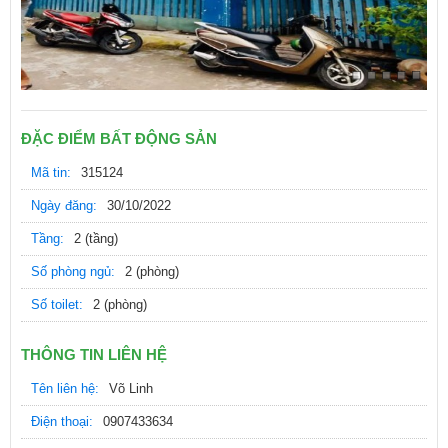
ĐẶC ĐIỂM BẤT ĐỘNG SẢN
Mã tin:
315124
Ngày đăng:
30/10/2022
Tầng:
2 (tầng)
Số phòng ngủ:
2 (phòng)
Số toilet:
2 (phòng)
THÔNG TIN LIÊN HỆ
Tên liên hệ:
Võ Linh
Điện thoại:
0907433634