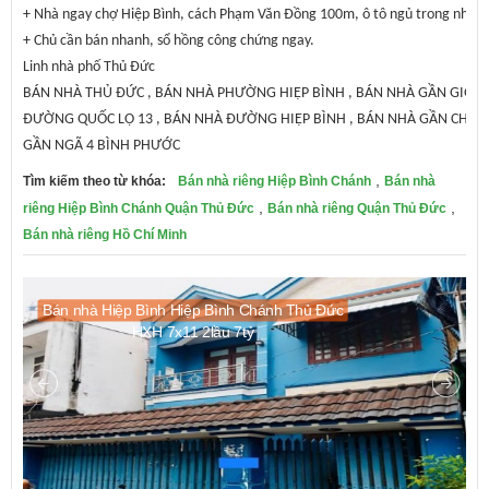
+ Nhà ngay chợ Hiệp Bình, cách Phạm Văn Đồng 100m, ô tô ngủ trong nhà, s
+ Chủ cần bán nhanh, sổ hồng công chứng ngay.
Linh nhà phố Thủ Đức
BÁN NHÀ THỦ ĐỨC , BÁN NHÀ PHƯỜNG HIỆP BÌNH , BÁN NHÀ GẦN GIGA
ĐƯỜNG QUỐC LỘ 13 , BÁN NHÀ ĐƯỜNG HIỆP BÌNH , BÁN NHÀ GẦN CHỢ H
GẦN NGÃ 4 BÌNH PHƯỚC
,
Tìm kiếm theo từ khóa:
Bán nhà riêng Hiệp Bình Chánh
Bán nhà
,
,
riêng Hiệp Bình Chánh Quận Thủ Đức
Bán nhà riêng Quận Thủ Đức
Bán nhà riêng Hồ Chí Minh
Bán nhà Hiệp Bình Hiệp Bình Chánh Thủ Đức
HXH 7x11 2lầu 7tỷ