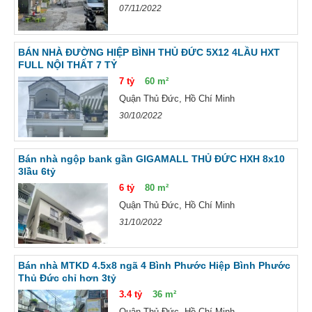
07/11/2022
BÁN NHÀ ĐƯỜNG HIỆP BÌNH THỦ ĐỨC 5X12 4LẦU HXT
FULL NỘI THẤT 7 TỶ
7 tỷ
60 m²
Quận Thủ Đức, Hồ Chí Minh
30/10/2022
Bán nhà ngộp bank gần GIGAMALL THỦ ĐỨC HXH 8x10
3lầu 6tỷ
6 tỷ
80 m²
Quận Thủ Đức, Hồ Chí Minh
31/10/2022
Bán nhà MTKD 4.5x8 ngã 4 Bình Phước Hiệp Bình Phước
Thủ Đức chỉ hơn 3tỷ
3.4 tỷ
36 m²
Quận Thủ Đức, Hồ Chí Minh