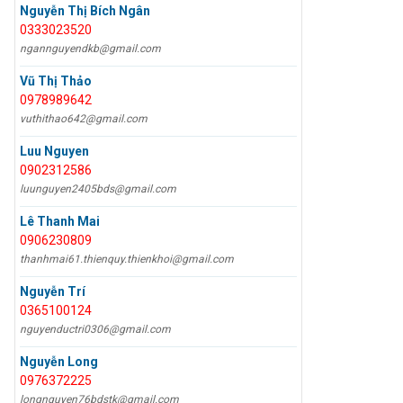
Nguyễn Thị Bích Ngân
0333023520
ngannguyendkb@gmail.com
Vũ Thị Thảo
0978989642
vuthithao642@gmail.com
Luu Nguyen
0902312586
luunguyen2405bds@gmail.com
Lê Thanh Mai
0906230809
thanhmai61.thienquy.thienkhoi@gmail.com
Nguyễn Trí
0365100124
nguyenductri0306@gmail.com
Nguyễn Long
0976372225
longnguyen76bdstk@gmail.com