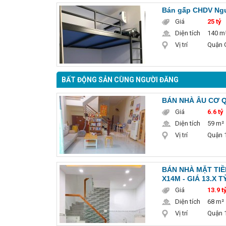
Bán gấp CHDV Ngu
Giá
25 tỷ
Diện tích
140 m
Vị trí
Quận 
BẤT ĐỘNG SẢN CÙNG NGƯỜI ĐĂNG
BÁN NHÀ ÂU CƠ Q
Giá
6.6 tỷ
Diện tích
59 m²
Vị trí
Quận 1
BÁN NHÀ MẶT TIỀ
X14M - GIÁ 13.X T
Giá
13.9 ty
Diện tích
68 m²
Vị trí
Quận 1