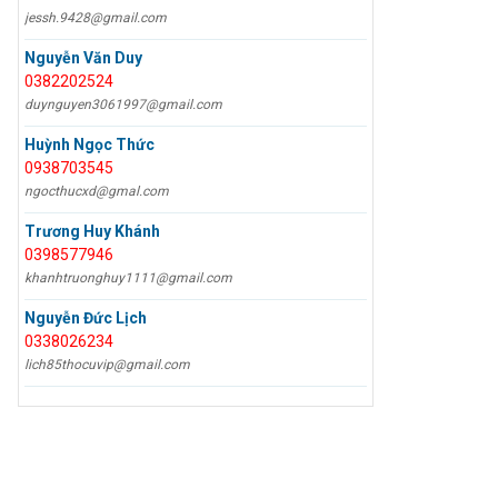
jessh.9428@gmail.com
Nguyễn Văn Duy
0382202524
duynguyen3061997@gmail.com
Huỳnh Ngọc Thức
0938703545
ngocthucxd@gmal.com
Trương Huy Khánh
0398577946
khanhtruonghuy1111@gmail.com
Nguyễn Đức Lịch
0338026234
lich85thocuvip@gmail.com