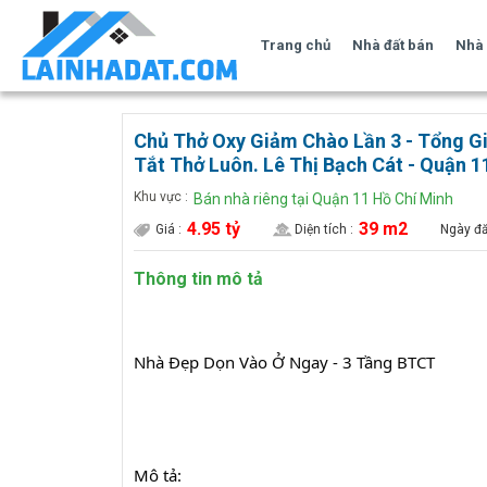
Trang chủ
Nhà đất bán
Nhà 
Chủ Thở Oxy Giảm Chào Lần 3 - Tổng Gi
Tắt Thở Luôn. Lê Thị Bạch Cát - Quận 1
Khu vực :
Bán nhà riêng tại Quận 11 Hồ Chí Minh
4.95 tỷ
39 m2
Giá :
Diện tích :
Ngày đă
Thông tin mô tả
Nhà Đẹp Dọn Vào Ở Ngay - 3 Tầng BTCT 
Mô tả: