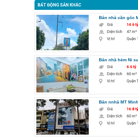
BẤT ĐỘNG SẢN KHÁC
Bán nhà căn góc 
Giá
14.6 ty
Diện tích
47 m²
Vị trí
Quận 1
Bán nhà hẻm Ni sư
Giá
6.6 tỷ
Diện tích
60 m²
Vị trí
Quận T
Bán nnhà MT Minh 
Giá
16.8 ty
Diện tích
60 m²
Vị trí
Quận 1