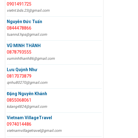
0901491725
vietnt.bds.23@gmail.com
Nguyễn Đức Tuấn
0844478866
tuannd.hps@gmail.com
VŨ MINH THÀNH
0878793555
vuminhthanh86@gmail.com
Lưu Quỳnh Như
0817073879
qnhu80270@gmail.com
Đặng Nguyên Khánh
0855068061
kdang4824@gmail.com
Vietnam VillageTravel
0974014486
vietnamvillagetravel@gmail.com