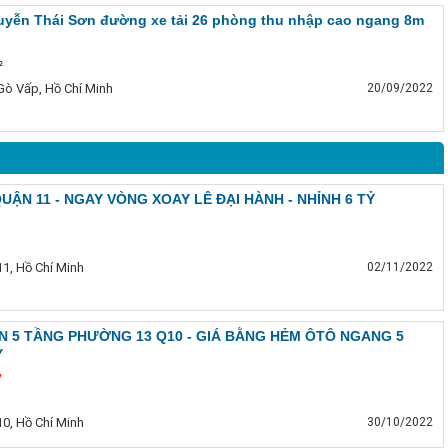
yễn Thái Sơn đường xe tải 26 phòng thu nhập cao ngang 8m
²
Gò Vấp, Hồ Chí Minh
20/09/2022
UẬN 11 - NGAY VÒNG XOAY LÊ ĐẠI HÀNH - NHỈNH 6 TỶ
1, Hồ Chí Minh
02/11/2022
N 5 TẦNG PHƯỜNG 13 Q10 - GIÁ BẰNG HẺM ÔTÔ NGANG 5
Ỷ
̉
0, Hồ Chí Minh
30/10/2022