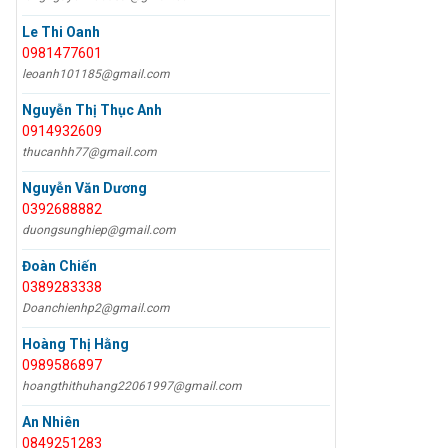
Le Thi Oanh
0981477601
leoanh101185@gmail.com
Nguyễn Thị Thục Anh
0914932609
thucanhh77@gmail.com
Nguyễn Văn Dương
0392688882
duongsunghiep@gmail.com
Đoàn Chiến
0389283338
Doanchienhp2@gmail.com
Hoàng Thị Hằng
0989586897
hoangthithuhang22061997@gmail.com
An Nhiên
0849251283