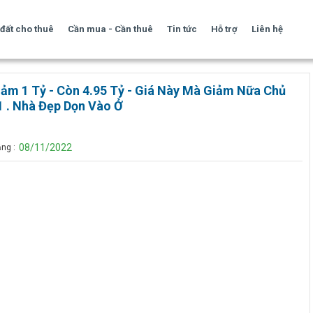
đất cho thuê
Cần mua - Cần thuê
Tin tức
Hỗ trợ
Liên hệ
ảm 1 Tỷ - Còn 4.95 Tỷ - Giá Này Mà Giảm Nữa Chủ
1 . Nhà Đẹp Dọn Vào Ở
08/11/2022
ng :