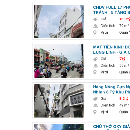
CHDV FULL 17 PH
TRÁNH - 5 TẦNG B
Giá
15.3 ty
Diện tích
79 m²
Vị trí
Quận 1
MẶT TIỀN KINH D
LUNG LINH - GIÁ 
Giá
7 tỷ
Diện tích
55 m²
Vị trí
Quận 8
Hàng Nóng Cực Ng
Nhỉnh 8 Tỷ Khu Ph
Giá
8.2 tỷ
Diện tích
49 m²
Vị trí
Quận 1
CHỦ THỞ OXY GIẢ