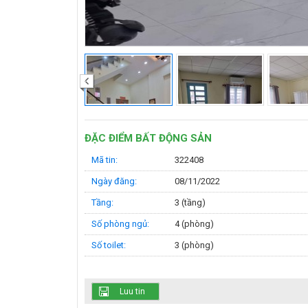
‹
ĐẶC ĐIỂM BẤT ĐỘNG SẢN
Mã tin:
322408
Ngày đăng:
08/11/2022
Tầng:
3 (tầng)
Số phòng ngủ:
4 (phòng)
Số toilet:
3 (phòng)
Luu tin