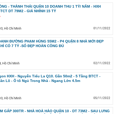
ÒNG - THÀNH THÁI QUẬN 10 DOANH THU 1 TỶ/ NĂM - HXH
TCT DT 79M2 - GIÁ NHỈNH 15 TỶ
̉
0, Hồ Chí Minh
01/11/2022
OANH ĐƯỜNG PHẠM HÙNG 55M2 - P4 QUẬN 8 NHÀ MỚI ĐẸP
CHỈ CÓ 7 TỶ -SỔ ĐẸP HOÀN CÔNG ĐỦ
, Hồ Chí Minh
02/11/2022
on HXH - Nguyễn Tiểu La Q10. Gần 50m2 - 5 Tầng BTCT -
ân Lô - Ô tô Ngủ Trong Nhà - Ngang Lớn 4.5m
0, Hồ Chí Minh
05/11/2022
M GẤP 300TR - NHÀ HOÀ HẢO QUẬN 10 - DT 73M2 - SAU LƯNG