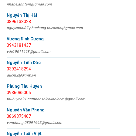
nhabe.anhtam@gmail.com
Nguyễn Thị Hải
0896133028
nguyenhai87.phuchung.thienkhoi@gmail.com
Vương Đình Cương
0943181437
vdc19011998@gmail.com
Nguyễn Tiến Đức
0392418294
ducnt2@dxmb.vn
Phùng Thu Huyền
0936085005
thuhuyen91.nambac.thienkhoihcm@gmail.com
Nguyễn Văn Phong
0869375467
vanphong.08091995@gmail.com
Nguyễn Tuấn Việt