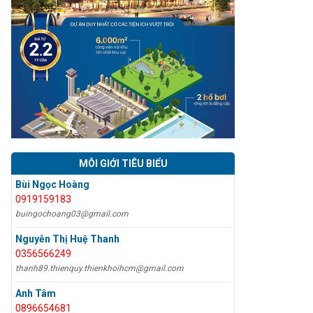
MÔI GIỚI TIÊU BIỂU
Bùi Ngọc Hoàng
0919159183
buingochoang03@gmail.com
Nguyễn Thị Huệ Thanh
0356566249
thanh89.thienquy.thienkhoihcm@gmail.com
Anh Tâm
0896654681