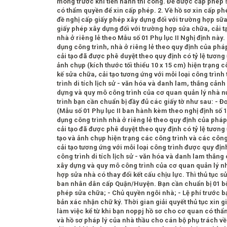
móng trước khi tiến hành thi công. Để được cấp phép s
có thẩm quyền để xin cấp phép. 2. Về hồ sơ xin cấp p
đề nghị cấp giấy phép xây dựng đối với trường hợp sữa 
giấy phép xây dựng đối với trường hợp sửa chữa, cải tạ
nhà ở riêng lẻ theo Mẫu số 01 Phụ lục II Nghị định này
dụng công trình, nhà ở riêng lẻ theo quy định của pháp
cải tạo đã được phê duyệt theo quy định có tỷ lệ tương
ảnh chụp (kích thước tối thiểu 10 x 15 cm) hiện trạng cô
kế sửa chữa, cải tạo tương ứng với mỗi loại công trình 
trình di tích lịch sử - văn hóa và danh lam, thắng cản
dựng và quy mô công trình của cơ quan quản lý nhà nư
trình bạn cần chuẩn bị đầy đủ các giấy tờ như sau: - Đ
(Mẫu số 01 Phụ lục II ban hành kèm theo nghị định số 
dụng công trình nhà ở riêng lẻ theo quy định của pháp 
cải tạo đã được phê duyệt theo quy định có tỷ lệ tương
tạo và ảnh chụp hiện trạng các công trình và các công 
cải tạo tương ứng với mỗi loại công trình được quy địn
công trình di tích lịch sử - văn hóa và danh lam thắng
xây dựng và quy mô công trình của cơ quan quản lý nhà 
hợp sửa nhà có thay đổi kết cấu chịu lực. Thì thủ tục 
ban nhân dân cấp Quận/Huyện. Bạn cần chuẩn bị 01 bộ h
phép sửa chữa; - Chủ quyền ngôi nhà; - Lệ phí trước 
bản xác nhận chữ ký. Thời gian giải quyết thủ tục xin 
làm việc kể từ khi bạn noppj hồ sơ cho cơ quan có thẩ
và hồ sơ pháp lý của nhà thầu cho cán bộ phụ trách 