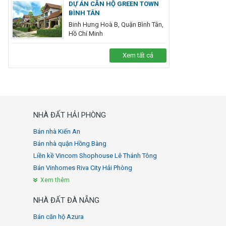
DỰ ÁN CĂN HỘ GREEN TOWN
BÌNH TÂN
Binh Hưng Hoà B, Quận Bình Tân,
Hồ Chí Minh
Xem tất cả
NHÀ ĐẤT HẢI PHÒNG
Bán nhà Kiến An
Bán nhà quận Hồng Bàng
Liền kề Vincom Shophouse Lê Thánh Tông
Bán Vinhomes Riva City Hải Phòng
Xem thêm
NHÀ ĐẤT ĐÀ NẴNG
Bán căn hộ Azura