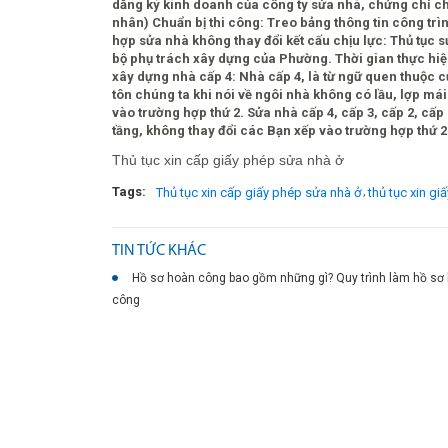
dăng ký kinh doanh của công ty sửa nhà, chứng chỉ ch
nhân) Chuẩn bị thi công: Treo bảng thông tin công trìn
hợp sửa nhà không thay đổi kết cấu chịu lực: Thủ tục
bộ phụ trách xây dựng của Phường. Thời gian thực hiện
xây dựng nhà cấp 4: Nhà cấp 4, là từ ngữ quen thuộc củ
tôn chúng ta khi nói về ngôi nhà không có lầu, lợp má
vào trường hợp thứ 2. Sửa nhà cấp 4, cấp 3, cấp 2, cấ
tầng, không thay đổi các Bạn xếp vào trường hợp thứ 2
Thủ tục xin cấp giấy phép sửa nhà ở
Tags:
,
Thủ tục xin cấp giấy phép sửa nhà ở
thủ tục xin g
TIN TỨC KHÁC
Hồ sơ hoàn công bao gồm những gì? Quy trình làm hồ sơ
công