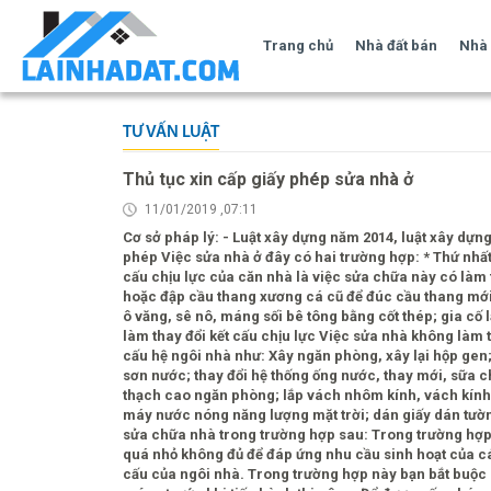
Trang chủ
Nhà đất bán
Nhà 
TƯ VẤN LUẬT
Thủ tục xin cấp giấy phép sửa nhà ở
11/01/2019 ,07:11
Cơ sở pháp lý: - Luật xây dựng năm 2014, luật xây dựng
phép Việc sửa nhà ở đây có hai trường hợp: * Thứ nhất:
cấu chịu lực của căn nhà là việc sửa chữa này có làm
hoặc đập cầu thang xương cá cũ để đúc cầu thang mới
ô văng, sê nô, máng sối bê tông bằng cốt thép; gia cố
làm thay đổi kết cấu chịu lực Việc sửa nhà không làm t
cấu hệ ngôi nhà như: Xây ngăn phòng, xây lại hộp gen; 
sơn nước; thay đổi hệ thống ống nước, thay mới, sữa c
thạch cao ngăn phòng; lắp vách nhôm kính, vách kính, 
máy nước nóng năng lượng mặt trời; dán giấy dán tường, 
sửa chữa nhà trong trường hợp sau: Trong trường hợp 
quá nhỏ không đủ để đáp ứng nhu cầu sinh hoạt của cá
cấu của ngôi nhà. Trong trường hợp này bạn bắt buộc p