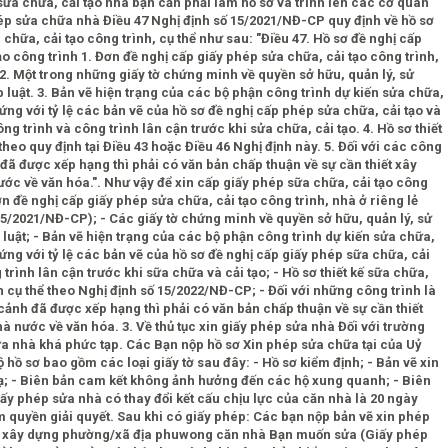
ửa chữa, cải tạo nhà bạn cần phải làm hồ sơ và trình lên các cơ quan
hép sửa chữa nhà Điều 47 Nghị định số 15/2021/NĐ-CP quy định về hồ sơ
chữa, cải tạo công trình, cụ thể như sau: "Điều 47. Hồ sơ đề nghị cấp
o công trình 1. Đơn đề nghị cấp giấy phép sửa chữa, cải tạo công trình,
. 2. Một trong những giấy tờ chứng minh về quyền sở hữu, quản lý, sử
 luật. 3. Bản vẽ hiện trạng của các bộ phận công trình dự kiến sửa chữa,
 ứng với tỷ lệ các bản vẽ của hồ sơ đề nghị cấp phép sửa chữa, cải tạo và
ng trình và công trình lân cận trước khi sửa chữa, cải tạo. 4. Hồ sơ thiết
theo quy định tại Điều 43 hoặc Điều 46 Nghị định này. 5. Đối với các công
h đã được xếp hạng thì phải có văn bản chấp thuận về sự cần thiết xây
ớc về văn hóa.". Như vậy để xin cấp giấy phép sữa chữa, cải tạo công
ơn đề nghị cấp giấy phép sửa chữa, cải tạo công trình, nhà ở riêng lẻ
15/2021/NĐ-CP); - Các giấy tờ chứng minh về quyền sở hữu, quản lý, sử
luật; - Bản vẽ hiện trạng của các bộ phận công trình dự kiến sửa chữa,
 ứng với tỷ lệ các bản vẽ của hồ sơ đề nghị cấp giấy phép sữa chữa, cải
trình lân cận trước khi sữa chữa và cải tạo; - Hồ sơ thiết kế sữa chữa,
h cụ thể theo Nghị định số 15/2022/NĐ-CP; - Đối với những công trình là
 cảnh đã được xếp hạng thì phải có văn bản chấp thuận về sự cần thiết
nước về văn hóa. 3. Về thủ tục xin giấy phép sửa nhà Đối với trường
sửa nhà khá phức tạp. Các Bạn nộp hồ sơ Xin phép sửa chữa tại của Uỷ
ồ sơ bao gồm các loại giấy tờ sau đây: - Hồ sơ kiểm định; - Bản vẽ xin
bạ; - Biên bản cam kết không ảnh hưởng đến các hộ xung quanh; - Biên
giấy phép sửa nhà có thay đổi kết cấu chịu lực của căn nhà là 20 ngày
m quyền giải quyết. Sau khi có giấy phép: Các bạn nộp bản vẽ xin phép
về xây dựng phường/xã địa phuwong căn nhà Bạn muốn sửa (Giấy phép