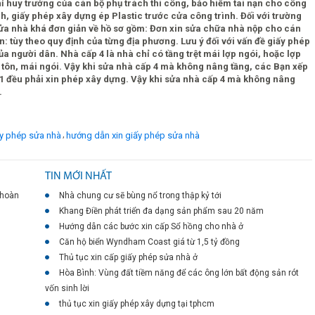
ỉ huy trưởng của cán bộ phụ trách thi công, bảo hiểm tai nạn cho công
h, giấy phép xây dựng ép Plastic trước cửa công trình. Đối với trường
 sửa nhà khá đơn giản về hồ sơ gồm: Đơn xin sửa chữa nhà nộp cho cán
: tùy theo quy định của từng địa phương. Lưu ý đối với vấn đề giấy phép
a người dân. Nhà cấp 4 là nhà chỉ có tầng trệt mái lợp ngói, hoặc lợp
i tôn, mái ngói. Vậy khi sửa nhà cấp 4 mà không nâng tầng, các Bạn xếp
p 1 đều phải xin phép xây dựng. Vậy khi sửa nhà cấp 4 mà không nâng
.
Dự án FLC Star Tower
Số 418, đường Quang Trung
,
iấy phép sửa nhà
hướng dẫn xin giấy phép sửa nhà
TIN MỚI NHẤT
 hoàn
Nhà chung cư sẽ bùng nổ trong thập kỷ tới
Khang Điền phát triển đa dạng sản phẩm sau 20 năm
Hướng dẫn các bước xin cấp Sổ hồng cho nhà ở
Căn hộ biển Wyndham Coast giá từ 1,5 tỷ đồng
Thủ tục xin cấp giấy phép sửa nhà ở
Hòa Bình: Vùng đất tiềm năng để các ông lớn bất động sản rót
vốn sinh lời
thủ tục xin giấy phép xây dựng tại tphcm