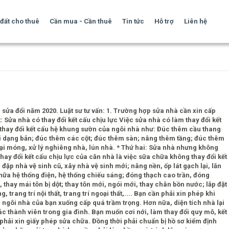
đất cho thuê
Cần mua - Cần thuê
Tin tức
Hỗ trợ
Liên hệ
 sửa đổi năm 2020. Luật sư tư vấn: 1. Trường hợp sửa nhà cần xin cấp
 Sửa nhà có thay đổi kết cấu chịu lực Việc sửa nhà có làm thay đổi kết
 thay đổi kết cấu hệ khung sườn của ngôi nhà như: Đúc thêm cầu thang
 dạng bản; đúc thêm các cột; đúc thêm sàn; nâng thêm tầng; đúc thêm
 lại móng, xử lý nghiêng nhà, lún nhà. * Thứ hai: Sửa nhà nhưng không
hay đổi kết cấu chịu lực của căn nhà là việc sữa chữa không thay đổi kết
đập nhà vệ sinh cũ, xây nhà vệ sinh mới; nâng nền, ốp lát gạch lại, lăn
hữa hệ thống điện, hệ thống chiếu sáng; đóng thạch cao trần, đóng
thay mái tôn bị dột; thay tôn mới, ngói mới, thay chân bồn nước; lắp đặt
trang trí nội thất, trang trí ngoại thất,.... Bạn cần phải xin phép khi
ngôi nhà của bạn xuống cấp quá trầm trọng. Hơn nữa, diện tích nhà lại
c thành viên trong gia đình. Bạn muốn cơi nới, làm thay đổi quy mô, kết
hải xin giấy phép sửa chữa. Đồng thời phải chuẩn bị hồ sơ kiểm định